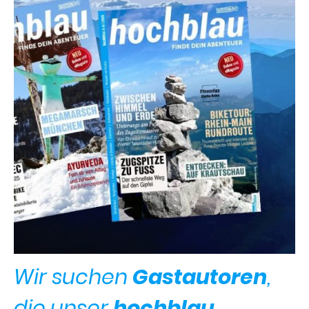
Wir suchen
Gastautoren
,
die unser
hochblau